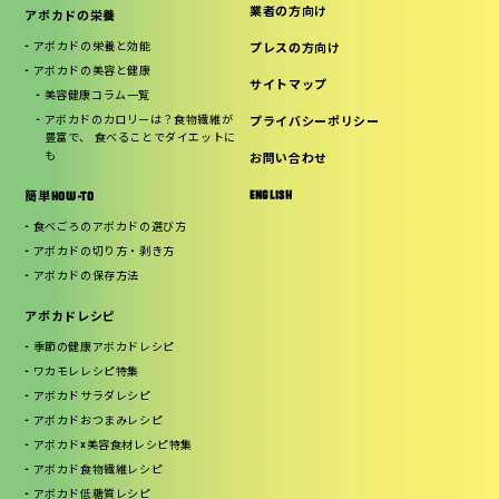
業者の方向け
アボカドの栄養
アボカドの栄養と効能
プレスの方向け
アボカドの美容と健康
サイトマップ
美容健康コラム一覧
アボカドのカロリーは？食物繊維が
プライバシーポリシー
豊富で、 食べることでダイエットに
も
お問い合わせ
ENGLISH
簡単HOW-TO
食べごろのアボカドの選び方
アボカドの切り方・剥き方
アボカドの保存方法
アボカドレシピ
季節の健康アボカドレシピ
ワカモレレシピ特集
アボカドサラダレシピ
アボカドおつまみレシピ
アボカド×美容食材レシピ特集
アボカド食物繊維レシピ
アボカド低糖質レシピ