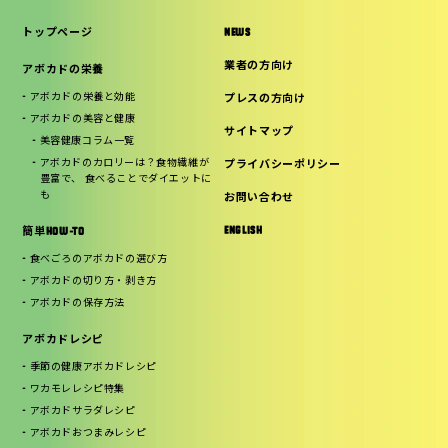
トップページ
NEWS
業者の方向け
アボカドの栄養
アボカドの栄養と効能
プレスの方向け
アボカドの美容と健康
サイトマップ
美容健康コラム一覧
アボカドのカロリーは？食物繊維が
プライバシーポリシー
豊富で、 食べることでダイエットに
も
お問い合わせ
ENGLISH
簡単HOW-TO
食べごろのアボカドの選び方
アボカドの切り方・剥き方
アボカドの保存方法
アボカドレシピ
季節の健康アボカドレシピ
ワカモレレシピ特集
アボカドサラダレシピ
アボカドおつまみレシピ