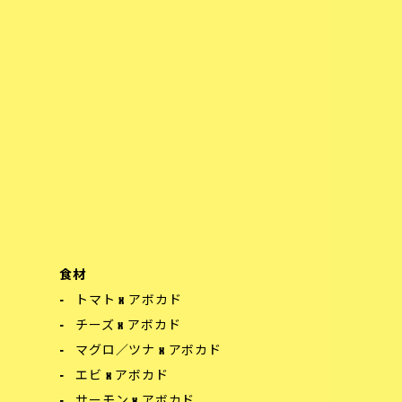
食材
トマト x アボカド
チーズ x アボカド
マグロ／ツナ x アボカド
エビ x アボカド
サーモン x アボカド