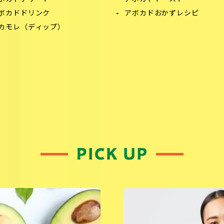
ボカドドリンク
アボカドおかずレシピ
カモレ（ディップ）