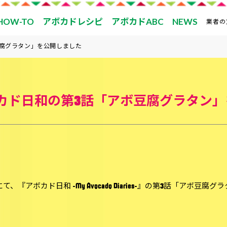
HOW-TO
アボカドレシピ
アボカドABC
NEWS
業者の
豆腐グラタン」を公開しました
ボカド日和の第3話「アボ豆腐グラタン
、『アボカド日和 -My Avocado Diaries-』の第3話「アボ