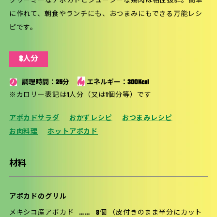
クリーミーなアボカドとジューシーな鶏肉は相性抜群。簡単
に作れて、朝食やランチにも、おつまみにもできる万能レシ
ピです。
8人分
調理時間：25分
エネルギー：300Kcal
※カロリー表記は1人分（又は1個分等）です
アボカドサラダ
おかずレシピ
おつまみレシピ
お肉料理
ホットアボカド
材料
アボカドのグリル
メキシコ産アボカド
……
8個 （皮付きのまま半分にカット