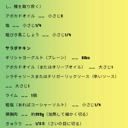
し、種を取り除く）
アボカドオイル
……
小さじ2
塩
……
小さじ1/4
粗びき黒こしょう
……
小さじ1/4
サラダチキン
ギリシャヨーグルト（プレーン）
……
60cc
アボカドオイル（またはオリーブオイル）
……
大さじ1
シラチャソースまたはチリガーリックソース（辛いソース）
……
大さじ1
ライム
……
1個
粗塩（あればコーシャーソルト）
……
小さじ1/4
鶏胸肉
……
約225g（加熱して細かく切る）
きゅうり
……
1/2本（さいの目に切る）