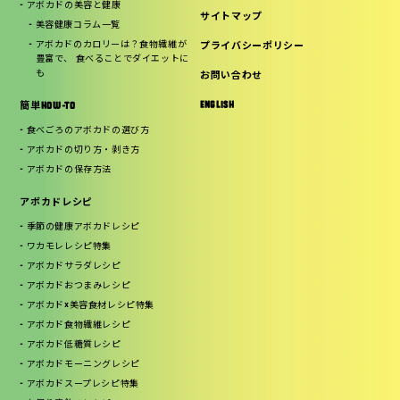
アボカドの美容と健康
サイトマップ
美容健康コラム一覧
アボカドのカロリーは？食物繊維が
プライバシーポリシー
豊富で、 食べることでダイエットに
も
お問い合わせ
ENGLISH
簡単HOW-TO
食べごろのアボカドの選び方
アボカドの切り方・剥き方
アボカドの保存方法
アボカドレシピ
季節の健康アボカドレシピ
ワカモレレシピ特集
アボカドサラダレシピ
アボカドおつまみレシピ
アボカド×美容食材レシピ特集
アボカド食物繊維レシピ
アボカド低糖質レシピ
アボカドモーニングレシピ
アボカドスープレシピ特集