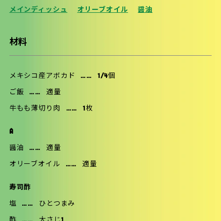
メインディッシュ
オリーブオイル
醤油
材料
メキシコ産アボカド
……
1/4個
ご飯
……
適量
牛もも薄切り肉
……
1枚
A
醤油
……
適量
オリーブオイル
……
適量
寿司酢
塩
……
ひとつまみ
酢
……
大さじ1