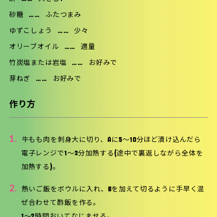
砂糖
……
ふたつまみ
ゆずこしょう
……
少々
オリーブオイル
……
適量
竹炭塩または岩塩
……
お好みで
芽ねぎ
……
お好みで
作り方
1.
牛もも肉を刺身大に切り、Aに5〜10分ほど漬け込んだら
電子レンジで1〜2分加熱する(途中で裏返しながら全体を
加熱する)。
2.
熱いご飯をボウルに入れ、Bを加えて切るように手早く混
ぜ合わせて酢飯を作る。
1〜2時間おいてなじませる。