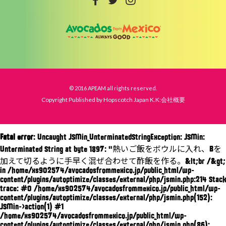
© 2016 APEAM all rights reserved.
Copyright Published by Hopscotch Japan K.K:会社概要
Fatal error
: Uncaught JSMin_UnterminatedStringException: JSMin:
Unterminated String at byte 1897: "熱いご飯をボウルに入れ、Bを
加えて切るように手早く混ぜ合わせて酢飯を作る。&lt;br /&gt;
in /home/xs902574/avocadosfrommexico.jp/public_html/wp-
content/plugins/autoptimize/classes/external/php/jsmin.php:214 Stack
trace: #0 /home/xs902574/avocadosfrommexico.jp/public_html/wp-
content/plugins/autoptimize/classes/external/php/jsmin.php(152):
JSMin->action(1) #1
/home/xs902574/avocadosfrommexico.jp/public_html/wp-
content/plugins/autoptimize/classes/external/php/jsmin.php(86):