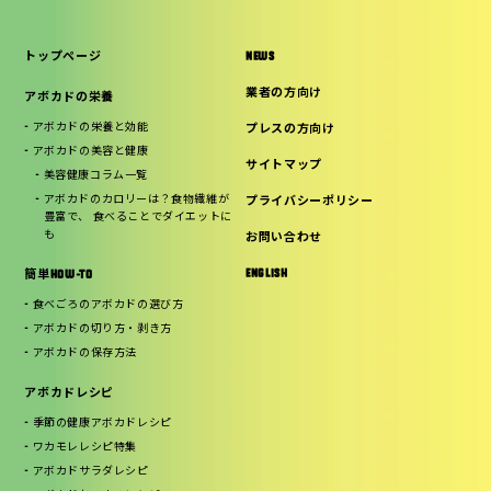
トップページ
NEWS
業者の方向け
アボカドの栄養
アボカドの栄養と効能
プレスの方向け
アボカドの美容と健康
サイトマップ
美容健康コラム一覧
アボカドのカロリーは？食物繊維が
プライバシーポリシー
豊富で、 食べることでダイエットに
も
お問い合わせ
ENGLISH
簡単HOW-TO
食べごろのアボカドの選び方
アボカドの切り方・剥き方
アボカドの保存方法
アボカドレシピ
季節の健康アボカドレシピ
ワカモレレシピ特集
アボカドサラダレシピ