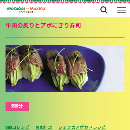
牛肉の炙りとアボにぎり寿司
2貫分
365日レシピ
お肉料理
シェフのアボカドレシピ