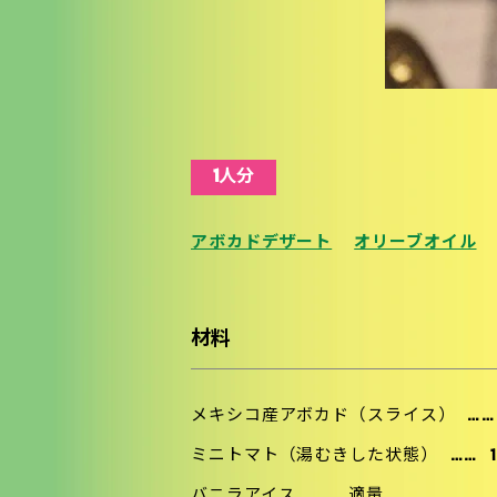
1人分
アボカドデザート
オリーブオイル
材料
メキシコ産アボカド（スライス）
…
ミニトマト（湯むきした状態）
……
バニラアイス
……
適量