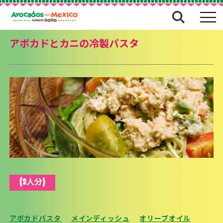
アボカドとカニの冷製パスタ
(2人分)
アボカドパスタ
メインディッシュ
オリーブオイル