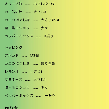
オリーブ油
……
小さじ1と1/2
カニ缶の汁
……
大さじ3
カニのほぐし身
……
大さじ2〜3
塩・黒コショウ
……
少々
ペッパーミックス
……
3振り
トッピング
アボカド
……
1/2個
カニのほぐし身
……
残り全部
レモン汁
……
小さじ1
マヨネーズ
……
大さじ1
塩・黒コショウ
……
少々
ペッパーミックス
……
一振り
作り方