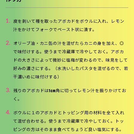
1.
皮を剥いて種を取ったアボカドをボウルに入れ、レモン
汁をかけてフォークでペースト状に潰す。
2.
オリーブ油・カニ缶の汁を混ぜたらカニの身を加え、◎
で味付けする。使うまで冷蔵庫で冷やしておく。アボカ
ドの大きさによって微妙に塩梅が変わるので、味見をして
好みの濃さにする。（水洗いしたパスタを混ぜるので、若
干濃いめに味付けする）
3.
残りのアボカドは1cm角に切ってレモン汁を振りかけてお
く。
4.
ボウルに１のアボカドとトッピング用の材料を全て入れ
て混ぜ合わせる。使うまで冷蔵庫で冷やしておく。トッ
ピングの方はそのまま食べてちょうど良い塩気にする。