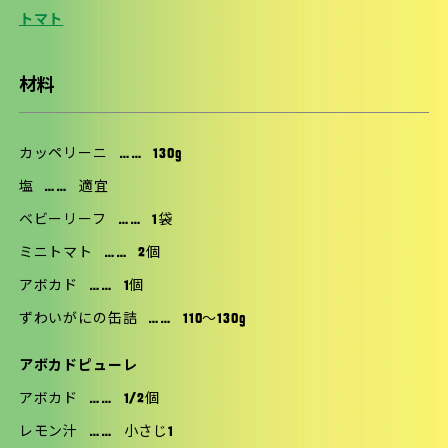
トマト
材料
カッペリーニ
……
130g
塩
……
適宜
ベビーリーフ
……
1袋
ミニトマト
……
2個
アボカド
……
1個
ずわいがにの缶詰
……
110〜130g
アボカドピューレ
アボカド
……
1/2個
レモン汁
……
小さじ1