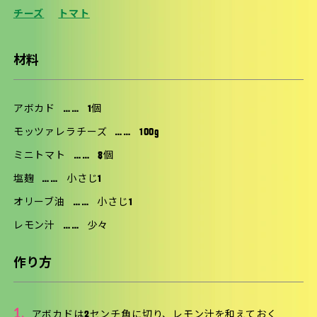
チーズ
トマト
材料
アボカド
……
1個
モッツァレラチーズ
……
100g
ミニトマト
……
8個
塩麹
……
小さじ1
オリーブ油
……
小さじ1
レモン汁
……
少々
作り方
1.
アボカドは2センチ角に切り、レモン汁を和えておく