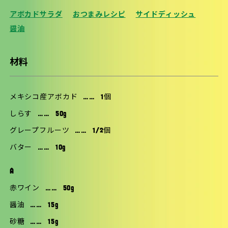
アボカドサラダ
おつまみレシピ
サイドディッシュ
醤油
材料
メキシコ産アボカド
……
1個
しらす
……
50g
グレープフルーツ
……
1/2個
バター
……
10g
A
赤ワイン
……
50g
醤油
……
15g
砂糖
……
15g