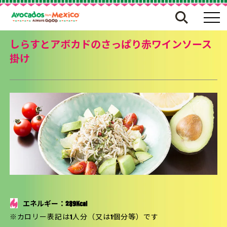
しらすとアボカドのさっぱり赤ワインソース
掛け
エネルギー：289Kcal
※カロリー表記は1人分（又は1個分等）です