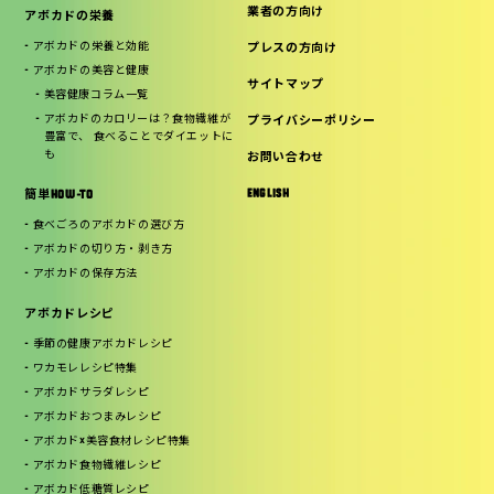
業者の方向け
アボカドの栄養
アボカドの栄養と効能
プレスの方向け
アボカドの美容と健康
サイトマップ
美容健康コラム一覧
アボカドのカロリーは？食物繊維が
プライバシーポリシー
豊富で、 食べることでダイエットに
も
お問い合わせ
ENGLISH
簡単HOW-TO
食べごろのアボカドの選び方
アボカドの切り方・剥き方
アボカドの保存方法
アボカドレシピ
季節の健康アボカドレシピ
ワカモレレシピ特集
アボカドサラダレシピ
アボカドおつまみレシピ
アボカド×美容食材レシピ特集
アボカド食物繊維レシピ
アボカド低糖質レシピ