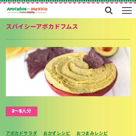
スパイシーアボカドフムス
3〜5人分
アボカドサラダ
おかずレシピ
おつまみレシピ