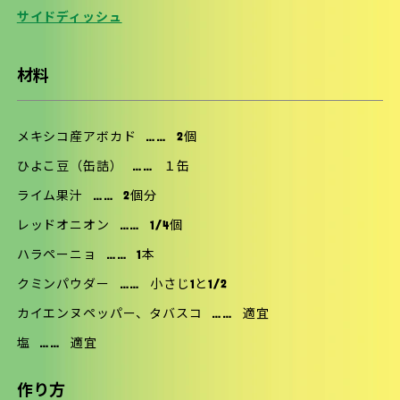
サイドディッシュ
材料
メキシコ産アボカド
……
2個
ひよこ豆（缶詰）
……
１缶
ライム果汁
……
2個分
レッドオニオン
……
1/4個
ハラペーニョ
……
1本
クミンパウダー
……
小さじ1と1/2
カイエンヌペッパー、タバスコ
……
適宜
塩
……
適宜
作り方