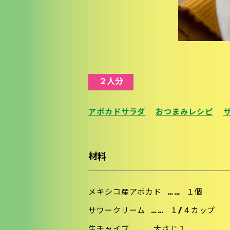
２人分
アボカドサラダ
おつまみレシピ
材料
メキシコ産アボカド
……
１個
サワークリーム
……
１/４カップ
生チャイブ
……
大さじ１