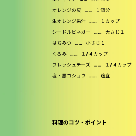
オレンジの皮
……
１個分
生オレンジ果汁
……
１カップ
シードルビネガー
……
大さじ１
はちみつ
……
小さじ１
くるみ
……
１/４カップ
フレッシュチーズ
……
１/４カップ
塩・黒コショウ
……
適宜
料理のコツ・ポイント