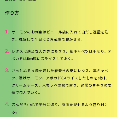
作り方
1.
サーモンのお刺身はビニール袋に入れて白だし適量を注
ぎ、脱気して半日ほど冷蔵庫で寝かせる。
2.
レタスは適当な大きさにちぎり、紫キャベツは千切り、ア
ボカドは5㎜厚にスライスしておく。
3.
さっとぬるま湯を通した春巻きの皮にレタス、紫キャベ
ツ、漬けサーモン、アボカド(スライスしたものを3枚)、
クリームチーズ、人参ラペの順で置き、通常の春巻きの要
領で包んでいく。
4.
包んだら中心で半分に切り、断面を見せるよう盛り付け
る。