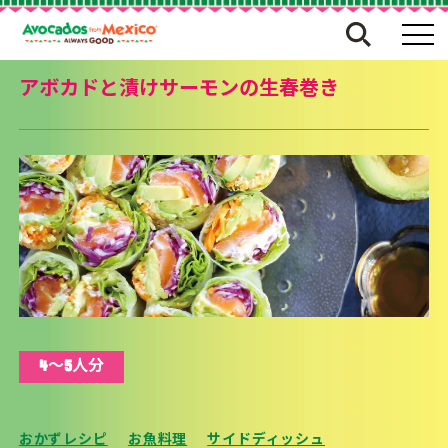
アボカドと漬けサーモンの生春巻き
4～5人分
おかずレシピ
お魚料理
サイドディッシュ