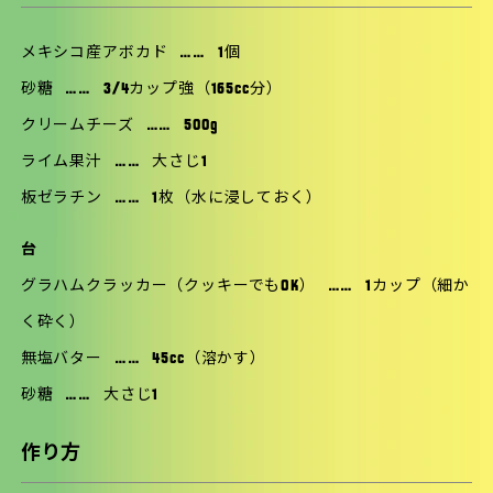
メキシコ産アボカド
……
1個
砂糖
……
3/4カップ強（165cc分）
クリームチーズ
……
500g
ライム果汁
……
大さじ1
板ゼラチン
……
1枚（水に浸しておく）
台
グラハムクラッカー（クッキーでもOK）
……
1カップ（細か
く砕く）
無塩バター
……
45cc（溶かす）
砂糖
……
大さじ1
作り方