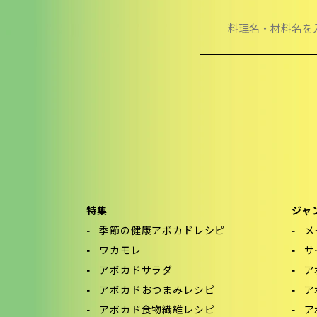
検
索:
特集
ジャ
季節の健康アボカドレシピ
メ
ワカモレ
サ
アボカドサラダ
ア
アボカドおつまみレシピ
ア
アボカド食物繊維レシピ
ア