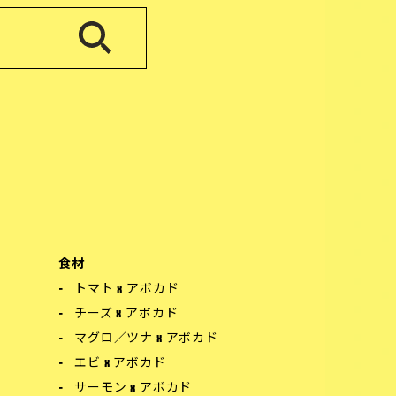
食材
トマト x アボカド
チーズ x アボカド
マグロ／ツナ x アボカド
エビ x アボカド
サーモン x アボカド