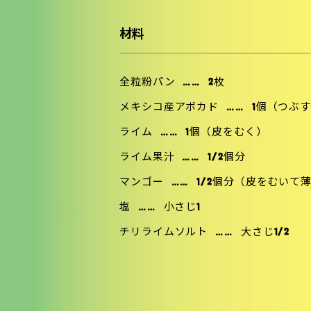
材料
全粒粉パン
……
2枚
メキシコ産アボカド
……
1個（つぶ
ライム
……
1個（皮をむく）
ライム果汁
……
1/2個分
マンゴー
……
1/2個分（皮をむいて
塩
……
小さじ1
チリライムソルト
……
大さじ1/2